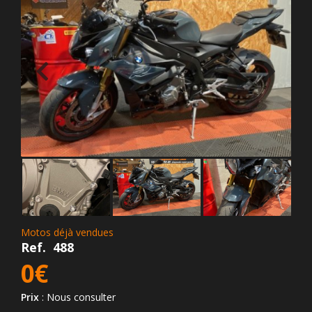
Motos déjà vendues
Ref.
488
0€
Prix
: Nous consulter