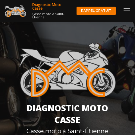
Aller
Diagnostic Moto
au
Casse
RAPPEL GRATUIT
Casse moto à Saint-
contenu
Étienne
principal
DIAGNOSTIC MOTO
CASSE
Casse moto à Saint-Étienne